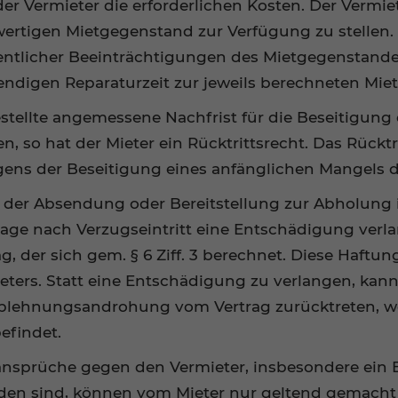
er Vermieter die erforderlichen Kosten. Der Vermie
hwertigen Mietgegenstand zur Verfügung zu stelle
ntlicher Beeinträchtigungen des Mietgegenstandes
endigen Reparaturzeit zur jeweils berechneten Mietz
estellte angemessene Nachfrist für die Beseitigung
n, so hat der Mieter ein Rücktrittsrecht. Das Rückt
gens der Beseitigung eines anfänglichen Mangels 
t der Absendung oder Bereitstellung zur Abholung i
age nach Verzugseintritt eine Entschädigung verlan
, der sich gem. § 6 Ziff. 3 berechnet. Diese Haftu
ters. Statt eine Entschädigung zu verlangen, kann
blehnungsandrohung vom Vertrag zurücktreten, we
efindet.
sprüche gegen den Vermieter, insbesondere ein E
den sind, können vom Mieter nur geltend gemacht