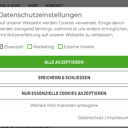
TAL & USED
SHOP
KONTAKT
Datenschutzeinstellungen
TAGUN­GEN & EVENTS
ÜBER UNS
Auf unserer Webseite werden Cookies verwendet. Einige davon
werden zwingend benötigt, während es uns andere ermöglichen,
Ihre Nutzererfahrung auf unserer Webseite zu verbessern.
Essenziell
Marketing
Externe Inhalte
ALLE AKZEPTIEREN
VERMIETUNGSBEDINGU
SPEICHERN & SCHLIESSEN
Mieters
NUR ESSENZIELLE COOKIES AKZEPTIEREN
 den Mietgegenstand nur bestimmungsgemäß einzuse
Weitere Informationen anzeigen
schutzbestimmungen sowie Straßenverkehrsvorschrif
Datenschutz
|
Impressu
zahlen, den Mietgegenstand ordnungsgemäß zu be