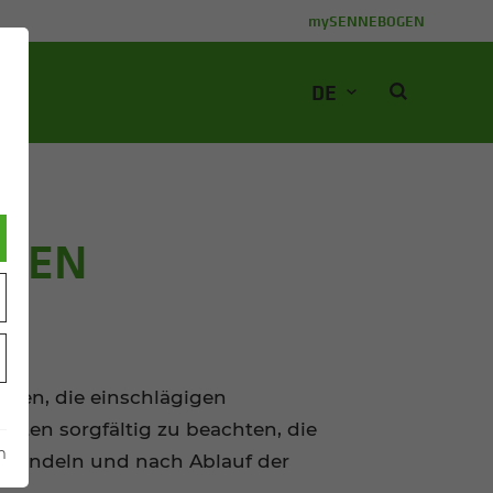
mySENNEBOGEN
DE
NGEN
tzen, die einschlägigen
ten sorgfältig zu beachten, die
m
handeln und nach Ablauf der