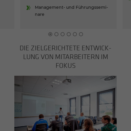
Management-​ und Führungs­se­mi­
na­re
DIE ZIEL­GE­RICH­TE­TE ENTWICK­
LUNG VON MITAR­BEI­TERN IM
FOKUS