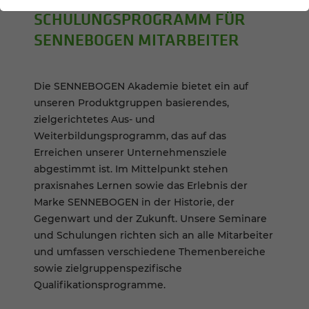
SCHU­LUNGS­PRO­GRAMM FÜR
SENNEBOGEN MITAR­BEI­TER
Die SENNEBOGEN Akademie bietet ein auf
unseren Produktgruppen basierendes,
zielgerichtetes Aus- und
Weiterbildungsprogramm, das auf das
Erreichen unserer Unternehmensziele
abgestimmt ist. Im Mittelpunkt stehen
praxisnahes Lernen sowie das Erlebnis der
Marke SENNEBOGEN in der Historie, der
Gegenwart und der Zukunft. Unsere Seminare
und Schulungen richten sich an alle Mitarbeiter
und umfassen verschiedene Themenbereiche
sowie zielgruppenspezifische
Qualifikationsprogramme.