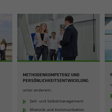
METHO­DEN­KOM­PE­TENZ UND
PERSÖN­LICH­KEITS­ENT­WICK­LUNG
unter ande­rem:
Zeit- und Selbst­ma­nage­ment
Rheto­rik und Kommu­ni­ka­ti­on