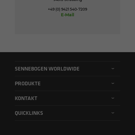
+49 (0) 9421 540-7209
E-Mail
SENNEBOGEN WORLDWIDE
SENNEBOGEN Nordamerika
PRODUKTE
SENNEBOGEN Asia Pacific
Umschlagmaschine
KONTAKT
SENNEBOGEN Ungarn
Elektroumschlagmaschine
Kontaktformular
SENNEBOGEN Akademie
QUICKLINKS
Balance Umschlagmaschine
Lieferanten/Dienstleister
SENNEBOGEN Rental & Used
Fahrerclub
Teleskoplader
Datenschutz
Händler-Suche