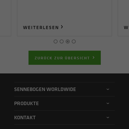
WEITERLESEN
W
ZURÜCK ZUR ÜBERSICHT
SENNEBOGEN WORLDWIDE
SENNEBOGEN Nordamerika
PRODUKTE
SENNEBOGEN Asia Pacific
Umschlagmaschine
KONTAKT
SENNEBOGEN Ungarn
Elektroumschlagmaschine
Kontaktformular