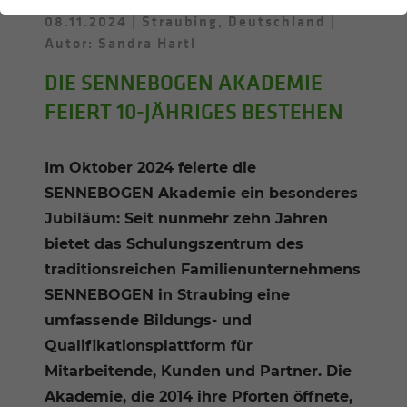
08.11.2024
Straubing, Deutschland
Autor: Sandra Hartl
DIE SENNEBOGEN AKADEMIE
FEIERT 10-JÄHRIGES BESTEHEN
Im Oktober 2024 feierte die
SENNEBOGEN Akademie ein besonderes
Jubiläum: Seit nunmehr zehn Jahren
bietet das Schulungszentrum des
traditionsreichen Familienunternehmens
SENNEBOGEN in Straubing eine
umfassende Bildungs- und
Qualifikationsplattform für
Mitarbeitende, Kunden und Partner. Die
Akademie, die 2014 ihre Pforten öffnete,