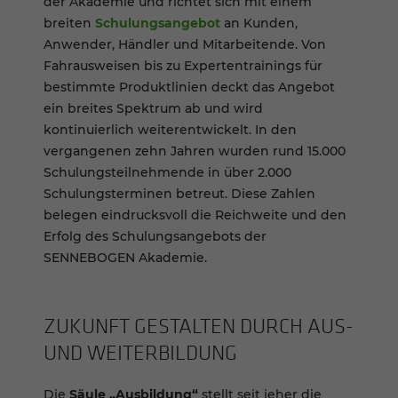
der Akademie und richtet sich mit einem
breiten
Schulungsangebot
an Kunden,
Anwender, Händler und Mitarbeitende. Von
Fahrausweisen bis zu Expertentrainings für
bestimmte Produktlinien deckt das Angebot
ein breites Spektrum ab und wird
kontinuierlich weiterentwickelt. In den
vergangenen zehn Jahren wurden rund 15.000
Schulungsteilnehmende in über 2.000
Schulungsterminen betreut. Diese Zahlen
belegen eindrucksvoll die Reichweite und den
Erfolg des Schulungsangebots der
SENNEBOGEN Akademie.
ZUKUNFT GESTAL­TEN DURCH AUS-
UND WEITER­BIL­DUNG
Die
Säule „Ausbildung“
stellt seit jeher die